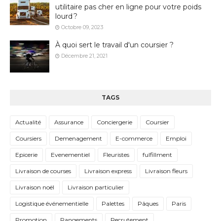
utilitaire pas cher en ligne pour votre poids
lourd ?
Octobre 09, 2023
À quoi sert le travail d'un coursier ?
Décembre 21, 2021
TAGS
Actualité
Assurance
Conciergerie
Coursier
Coursiers
Demenagement
E-commerce
Emploi
Epicerie
Evenementiel
Fleuristes
fulfillment
Livraison de courses
Livraison express
Livraison fleurs
Livraison noël
Livraison particulier
Logistique événementielle
Palettes
Pâques
Paris
Promotion
Rangements
Recrutement